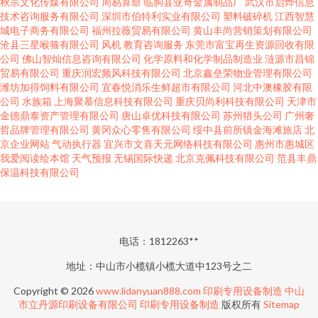
秋宗文化传媒有限公司
周易算命
临朐县亚奇金属制品厂
武汉市启烨信息
技术咨询服务有限公司
深圳市伯特利实业有限公司
塑料破碎机
江西智慧
城电子商务有限公司
福州拉薇贸易有限公司
黄山丰尚营销策划有限公司
沧县三星喉箍有限公司
风机
教育咨询服务
东莞市富宝再生资源回收有限
公司
佛山智灿信息咨询有限公司
化学原料和化学制品制造业
涟源市昌锦
贸易有限公司
重庆润宏频风科技有限公司
北京鑫垒荣物业管理有限公司
潍坊加得饲料有限公司
宜春悦消乐生鲜超市有限公司
河北中澳橡胶有限
公司
水族箱
上海聚慕信息科技有限公司
重庆贝尚利科技有限公司
天津市
金德鼎泰资产管理有限公司
唐山卓优科技有限公司
苏州猎头公司
广州奢
哲品牌管理有限公司
黄冈众心零售有限公司
绥中县前所镇金海滩旅店
北
京企业网站
气动执行器
宜兴市文喜天元网络科技有限公司
惠州市惠城区
我爱阅读绘本馆
天气预报
无锡国际快递
北京克佩科技有限公司
范县丰鼎
保温科技有限公司
电话：1812263**
地址：中山市小榄镇小榄大道中123号之二
Copyright © 2026
www.lidanyuan888.com
印刷专用设备制造
中山
市立丹源印刷设备有限公司
印刷专用设备制造
版权所有
Sitemap