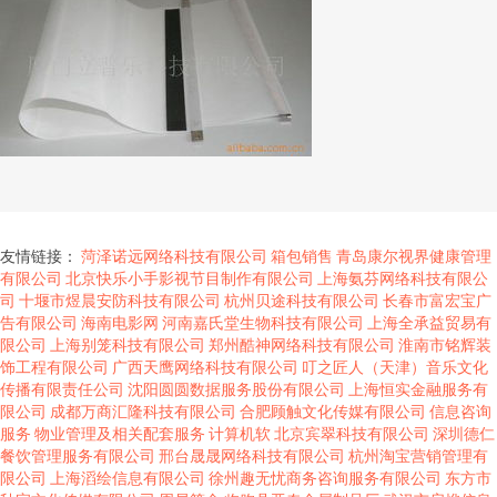
友情链接：
菏泽诺远网络科技有限公司
箱包销售
青岛康尔视界健康管理
有限公司
北京快乐小手影视节目制作有限公司
上海氨芬网络科技有限公
司
十堰市煜晨安防科技有限公司
杭州贝途科技有限公司
长春市富宏宝广
告有限公司
海南电影网
河南嘉氏堂生物科技有限公司
上海全承益贸易有
限公司
上海别笼科技有限公司
郑州酷神网络科技有限公司
淮南市铭辉装
饰工程有限公司
广西天鹰网络科技有限公司
叮之匠人（天津）音乐文化
传播有限责任公司
沈阳圆圆数据服务股份有限公司
上海恒实金融服务有
限公司
成都万商汇隆科技有限公司
合肥顾触文化传媒有限公司
信息咨询
服务
物业管理及相关配套服务
计算机软
北京宾翠科技有限公司
深圳德仁
餐饮管理服务有限公司
邢台晟晟网络科技有限公司
杭州淘宝营销管理有
限公司
上海滔绘信息有限公司
徐州趣无忧商务咨询服务有限公司
东方市